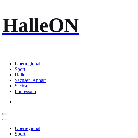
Zum
HalleON
Inhalt
springen
Überregional
Sport
Halle
Sachsen-Anhalt
Sachsen
Impressum
Überregional
Sport