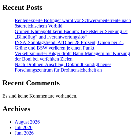
Recent Posts
Rentenexperte Bofinger warnt vor Schwerarbeiterrente nach
österreichischem Vorbild
Grünen-Klimapolitikerin Badum: Ticketsteuer-Senkung ist
„Blindflug“ und „verantwortungslos“
INSA-Sonntagstrend: AfD bei 28 Prozent, Union bei 21,
Grüne und BSW verlieren je einen Punkt
Verkehrsminister Bilger droht Bahn-Managern mit Kürzung
der Boni bei verfehlten Zielen
Nach Drohnen-Anschlag: Dobrindt kündigt neues
Forschungszentrum für Drohnensicherheit an
Recent Comments
Es sind keine Kommentare vorhanden.
Archives
August 2026
Juli 2026
Juni 2026