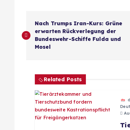
B
Nach Trumps Iran-Kurs: Grüne
e
erwarten Rückverlegung der
Bundeswehr-Schiffe Fulda und
i
Mosel
t
r
Related Posts
a
Deut
g
Aug
Ti