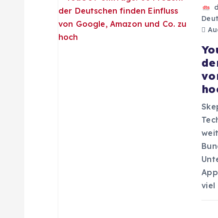
i
Deut
o
Aug
Yo
n
de
vo
ho
Ske
Tec
weit
Bun
Unt
App
viel