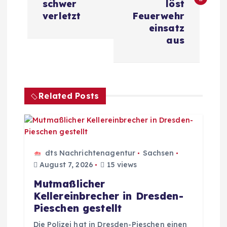
schwer
löst
t
verletzt
Feuerwehr
einsatz
r
aus
a
g
Related Posts
s
n
dts Nachrichtenagentur
Sachsen
a
August 7, 2026
15 views
Mutmaßlicher
v
Kellereinbrecher in Dresden-
Pieschen gestellt
i
Die Polizei hat in Dresden-Pieschen einen