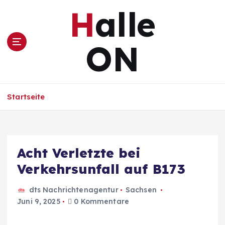
Z
Halle
u
m
I
ON
n
h
a
l
Startseite
t
s
p
r
i
Acht Verletzte bei
n
Verkehrsunfall auf B173
g
e
n
dts Nachrichtenagentur
Sachsen
Juni 9, 2025
0 Kommentare