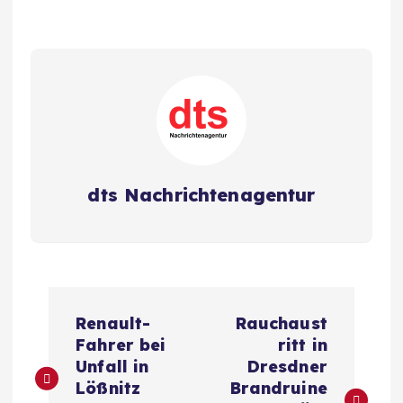
dts Nachrichtenagentur
B
Renault-
Rauchaust
e
Fahrer bei
ritt in
Unfall in
Dresdner
i
Lößnitz
Brandruine