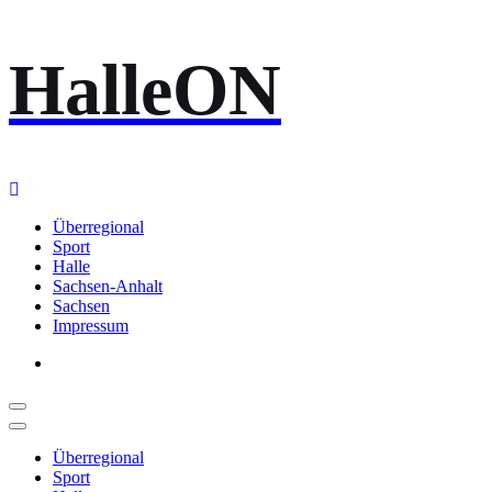
Zum
HalleON
Inhalt
springen
Überregional
Sport
Halle
Sachsen-Anhalt
Sachsen
Impressum
Überregional
Sport