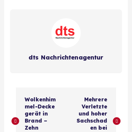
dts Nachrichtenagentur
B
Wolkenhim
Mehrere
e
mel-Decke
Verletzte
gerät in
und hoher
i
Brand –
Sachschad
Zehn
en bei