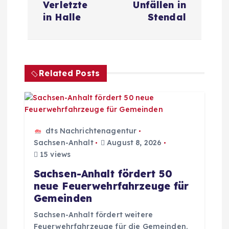
t
Verletzte
Unfällen in
in Halle
Stendal
r
a
Related Posts
g
s
n
dts Nachrichtenagentur
Sachsen-Anhalt
August 8, 2026
a
15 views
Sachsen-Anhalt fördert 50
v
neue Feuerwehrfahrzeuge für
Gemeinden
i
Sachsen-Anhalt fördert weitere
Feuerwehrfahrzeuge für die Gemeinden.