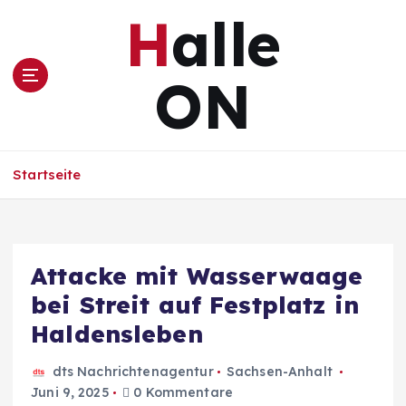
Z
Halle
u
m
I
ON
n
h
a
l
Startseite
t
s
p
r
i
Attacke mit Wasserwaage
n
bei Streit auf Festplatz in
g
e
Haldensleben
n
dts Nachrichtenagentur
Sachsen-Anhalt
Juni 9, 2025
0 Kommentare