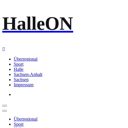
Zum
HalleON
Inhalt
springen
Überregional
Sport
Halle
Sachsen-Anhalt
Sachsen
Impressum
Überregional
Sport