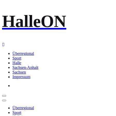
Zum
HalleON
Inhalt
springen
Überregional
Sport
Halle
Sachsen-Anhalt
Sachsen
Impressum
Überregional
Sport