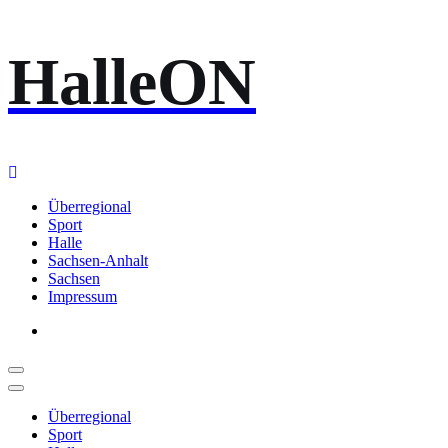
Zum
HalleON
Inhalt
springen
Überregional
Sport
Halle
Sachsen-Anhalt
Sachsen
Impressum
Überregional
Sport