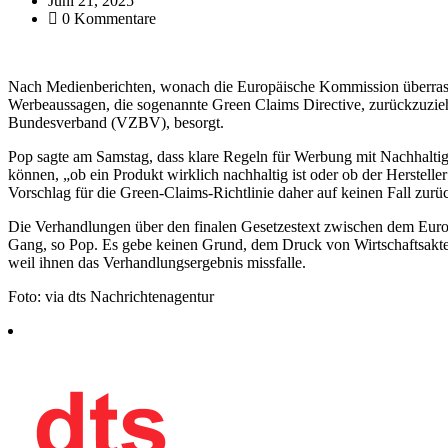
Juni 21, 2025
0 Kommentare
Nach Medienberichten, wonach die Europäische Kommission überrasch
Werbeaussagen, die sogenannte Green Claims Directive, zurückzuzie
Bundesverband (VZBV), besorgt.
Pop sagte am Samstag, dass klare Regeln für Werbung mit Nachhalti
können, „ob ein Produkt wirklich nachhaltig ist oder ob der Herstell
Vorschlag für die Green-Claims-Richtlinie daher auf keinen Fall zurü
Die Verhandlungen über den finalen Gesetzestext zwischen dem Euro
Gang, so Pop. Es gebe keinen Grund, dem Druck von Wirtschaftsakt
weil ihnen das Verhandlungsergebnis missfalle.
Foto: via dts Nachrichtenagentur