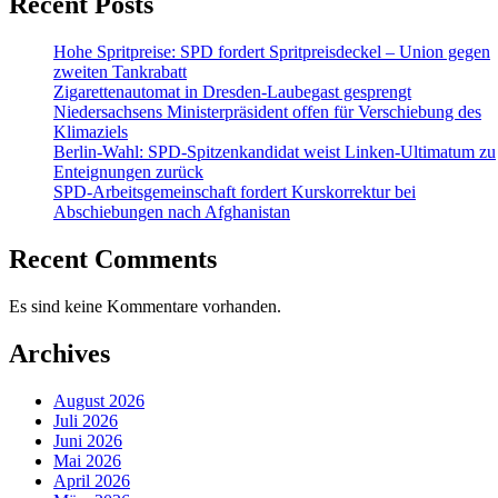
Recent Posts
Hohe Spritpreise: SPD fordert Spritpreisdeckel – Union gegen
zweiten Tankrabatt
Zigarettenautomat in Dresden-Laubegast gesprengt
Niedersachsens Ministerpräsident offen für Verschiebung des
Klimaziels
Berlin-Wahl: SPD-Spitzenkandidat weist Linken-Ultimatum zu
Enteignungen zurück
SPD-Arbeitsgemeinschaft fordert Kurskorrektur bei
Abschiebungen nach Afghanistan
Recent Comments
Es sind keine Kommentare vorhanden.
Archives
August 2026
Juli 2026
Juni 2026
Mai 2026
April 2026