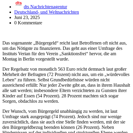
dts Nachrichtenagentur
Deutschland- und Weltnachrichten
Juni 23, 2025
0 Kommentare
Das sogenannte „Bürgergeld“ reicht laut Betroffenen oft nicht aus,
um das Nötigste zu finanzieren. Das geht aus einer Umfrage des
Instituts Verian für den Verein „Sanktionsfrei“ hervor, die am
Montag in Berlin vorgestellt wurde.
Der Regelsatz von monatlich 563 Euro reicht demnach laut großer
Mehrheit der Befragten (72 Prozent) nicht aus, um ein „würdevolles
Leben“ zu führen. Selbst Grundbedürfnisse würden nicht
ausreichend erfüllt: Nur jeder Zweite gibt an, dass in ihrem Haushalt
alle satt werden; insbesondere Eltern verzichteten zu Gunsten ihrer
Kinder auf Essen (54 Prozent). 28 Prozent machten sich sogar
Sorgen, obdachlos zu werden.
Der Wunsch, vom Bürgergeld unabhängig zu werden, ist laut
Umfrage stark ausgeprägt (74 Prozent). Jedoch sind nur wenige
zuversichtlich, dass sie auch eine Stelle finden werden, mit der sie
den Bürgergeldbezug beenden können (26 Prozent). Neben
Hindernissen auf der individuellen und strukturellen Ebene werden