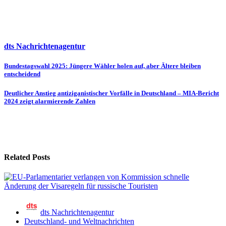
dts Nachrichtenagentur
Beitragsnavigation
Bundestagswahl 2025: Jüngere Wähler holen auf, aber Ältere bleiben
entscheidend
Deutlicher Anstieg antiziganistischer Vorfälle in Deutschland – MIA-Bericht
2024 zeigt alarmierende Zahlen
Related Posts
dts Nachrichtenagentur
Deutschland- und Weltnachrichten