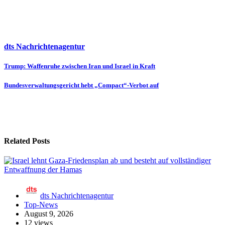
dts Nachrichtenagentur
Beitragsnavigation
Trump: Waffenruhe zwischen Iran und Israel in Kraft
Bundesverwaltungsgericht hebt „Compact“-Verbot auf
Related Posts
dts Nachrichtenagentur
Top-News
August 9, 2026
12 views