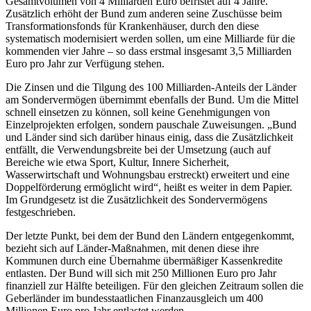
Gesamtvolumen von 4 Milliarden Euro befristet auf 4 Jahre.
Zusätzlich erhöht der Bund zum anderen seine Zuschüsse beim
Transformationsfonds für Krankenhäuser, durch den diese
systematisch modernisiert werden sollen, um eine Milliarde für die
kommenden vier Jahre – so dass erstmal insgesamt 3,5 Milliarden
Euro pro Jahr zur Verfügung stehen.
Die Zinsen und die Tilgung des 100 Milliarden-Anteils der Länder
am Sondervermögen übernimmt ebenfalls der Bund. Um die Mittel
schnell einsetzen zu können, soll keine Genehmigungen von
Einzelprojekten erfolgen, sondern pauschale Zuweisungen. „Bund
und Länder sind sich darüber hinaus einig, dass die Zusätzlichkeit
entfällt, die Verwendungsbreite bei der Umsetzung (auch auf
Bereiche wie etwa Sport, Kultur, Innere Sicherheit,
Wasserwirtschaft und Wohnungsbau erstreckt) erweitert und eine
Doppelförderung ermöglicht wird“, heißt es weiter in dem Papier.
Im Grundgesetz ist die Zusätzlichkeit des Sondervermögens
festgeschrieben.
Der letzte Punkt, bei dem der Bund den Ländern entgegenkommt,
bezieht sich auf Länder-Maßnahmen, mit denen diese ihre
Kommunen durch eine Übernahme übermäßiger Kassenkredite
entlasten. Der Bund will sich mit 250 Millionen Euro pro Jahr
finanziell zur Hälfte beteiligen. Für den gleichen Zeitraum sollen die
Geberländer im bundesstaatlichen Finanzausgleich um 400
Millionen Euro pro Jahr entlastet werden.