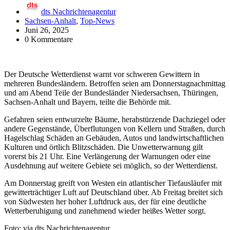
dts Nachrichtenagentur
Sachsen-Anhalt
,
Top-News
Juni 26, 2025
0 Kommentare
Der Deutsche Wetterdienst warnt vor schweren Gewittern in
mehreren Bundesländern. Betroffen seien am Donnerstagnachmittag
und am Abend Teile der Bundesländer Niedersachsen, Thüringen,
Sachsen-Anhalt und Bayern, teilte die Behörde mit.
Gefahren seien entwurzelte Bäume, herabstürzende Dachziegel oder
andere Gegenstände, Überflutungen von Kellern und Straßen, durch
Hagelschlag Schäden an Gebäuden, Autos und landwirtschaftlichen
Kulturen und örtlich Blitzschäden. Die Unwetterwarnung gilt
vorerst bis 21 Uhr. Eine Verlängerung der Warnungen oder eine
Ausdehnung auf weitere Gebiete sei möglich, so der Wetterdienst.
Am Donnerstag greift von Westen ein atlantischer Tiefausläufer mit
gewitterträchtiger Luft auf Deutschland über. Ab Freitag breitet sich
von Südwesten her hoher Luftdruck aus, der für eine deutliche
Wetterberuhigung und zunehmend wieder heißes Wetter sorgt.
Foto: via dts Nachrichtenagentur