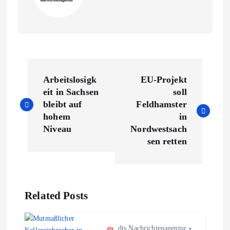
B
Arbeitslosigk
EU-Projekt
e
eit in Sachsen
soll
bleibt auf
Feldhamster
i
hohem
in
Niveau
Nordwestsach
t
sen retten
r
a
Related Posts
g
dts Nachrichtenagentur