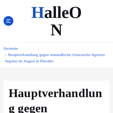
Z
HalleO
u
m
I
N
n
h
a
l
Startseite
t
s
Hauptverhandlung gegen mutmaßliche chinesische Agenten
p
beginnt im August in Dresden
r
i
n
g
Hauptverhandlun
e
n
g gegen