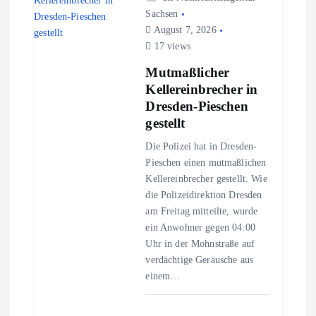
s
Sachsen
August 7, 2026
17 views
n
Mutmaßlicher
a
Kellereinbrecher in
Dresden-Pieschen
v
gestellt
Die Polizei hat in Dresden-
i
Pieschen einen mutmaßlichen
Kellereinbrecher gestellt. Wie
g
die Polizeidirektion Dresden
am Freitag mitteilte, wurde
a
ein Anwohner gegen 04:00
Uhr in der Mohnstraße auf
t
verdächtige Geräusche aus
einem…
i