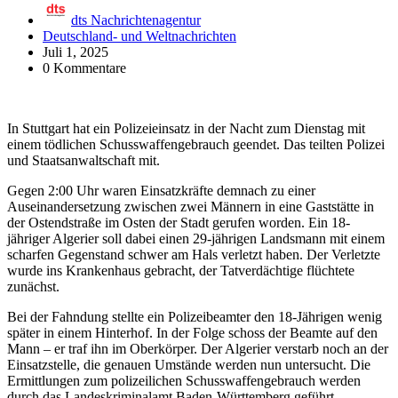
dts Nachrichtenagentur
Deutschland- und Weltnachrichten
Juli 1, 2025
0 Kommentare
In Stuttgart hat ein Polizeieinsatz in der Nacht zum Dienstag mit
einem tödlichen Schusswaffengebrauch geendet. Das teilten Polizei
und Staatsanwaltschaft mit.
Gegen 2:00 Uhr waren Einsatzkräfte demnach zu einer
Auseinandersetzung zwischen zwei Männern in eine Gaststätte in
der Ostendstraße im Osten der Stadt gerufen worden. Ein 18-
jähriger Algerier soll dabei einen 29-jährigen Landsmann mit einem
scharfen Gegenstand schwer am Hals verletzt haben. Der Verletzte
wurde ins Krankenhaus gebracht, der Tatverdächtige flüchtete
zunächst.
Bei der Fahndung stellte ein Polizeibeamter den 18-Jährigen wenig
später in einem Hinterhof. In der Folge schoss der Beamte auf den
Mann – er traf ihn im Oberkörper. Der Algerier verstarb noch an der
Einsatzstelle, die genauen Umstände werden nun untersucht. Die
Ermittlungen zum polizeilichen Schusswaffengebrauch werden
durch das Landeskriminalamt Baden-Württemberg geführt.