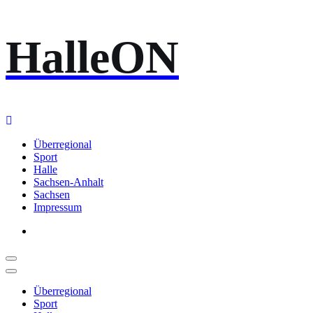
Zum
HalleON
Inhalt
springen
Überregional
Sport
Halle
Sachsen-Anhalt
Sachsen
Impressum
Überregional
Sport