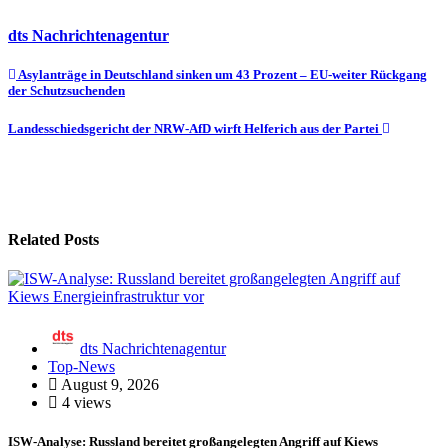
dts Nachrichtenagentur
Beitragsnavigation
Asylanträge in Deutschland sinken um 43 Prozent – EU-weiter Rückgang
der Schutzsuchenden
Landesschiedsgericht der NRW-AfD wirft Helferich aus der Partei
Related Posts
dts Nachrichtenagentur
Top-News
August 9, 2026
4 views
ISW-Analyse: Russland bereitet großangelegten Angriff auf Kiews