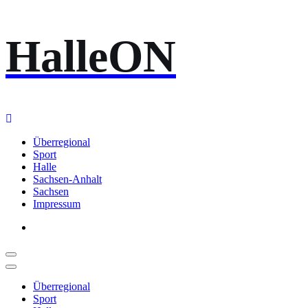
Zum
HalleON
Inhalt
springen
Überregional
Sport
Halle
Sachsen-Anhalt
Sachsen
Impressum
Überregional
Sport