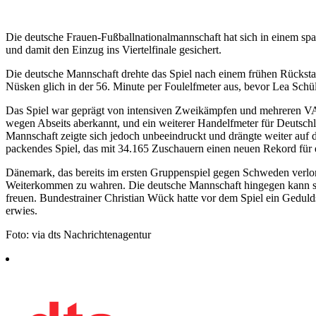
Die deutsche Frauen-Fußballnationalmannschaft hat sich in einem s
und damit den Einzug ins Viertelfinale gesichert.
Die deutsche Mannschaft drehte das Spiel nach einem frühen Rücksta
Nüsken glich in der 56. Minute per Foulelfmeter aus, bevor Lea Schülle
Das Spiel war geprägt von intensiven Zweikämpfen und mehreren VA
wegen Abseits aberkannt, und ein weiterer Handelfmeter für Deut
Mannschaft zeigte sich jedoch unbeeindruckt und drängte weiter auf 
packendes Spiel, das mit 34.165 Zuschauern einen neuen Rekord für 
Dänemark, das bereits im ersten Gruppenspiel gegen Schweden verlor
Weiterkommen zu wahren. Die deutsche Mannschaft hingegen kann sic
freuen. Bundestrainer Christian Wück hatte vor dem Spiel ein Geduldssp
erwies.
Foto: via dts Nachrichtenagentur