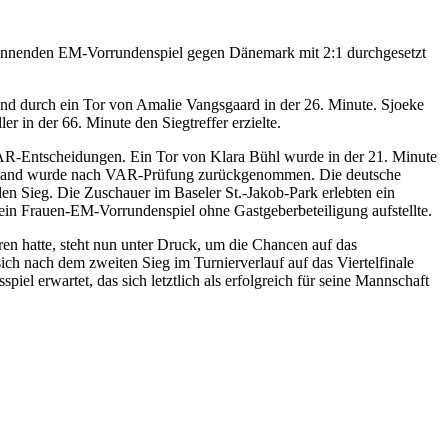
pannenden EM-Vorrundenspiel gegen Dänemark mit 2:1 durchgesetzt
nd durch ein Tor von Amalie Vangsgaard in der 26. Minute. Sjoeke
r in der 66. Minute den Siegtreffer erzielte.
R-Entscheidungen. Ein Tor von Klara Bühl wurde in der 21. Minute
schland wurde nach VAR-Prüfung zurückgenommen. Die deutsche
den Sieg. Die Zuschauer im Baseler St.-Jakob-Park erlebten ein
ein Frauen-EM-Vorrundenspiel ohne Gastgeberbeteiligung aufstellte.
en hatte, steht nun unter Druck, um die Chancen auf das
h nach dem zweiten Sieg im Turnierverlauf auf das Viertelfinale
iel erwartet, das sich letztlich als erfolgreich für seine Mannschaft