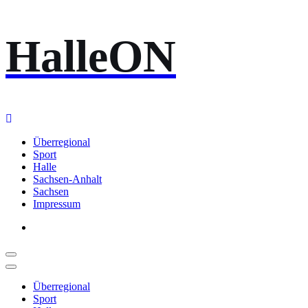
Zum
HalleON
Inhalt
springen
Überregional
Sport
Halle
Sachsen-Anhalt
Sachsen
Impressum
Überregional
Sport