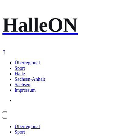
Zum
HalleON
Inhalt
springen
Überregional
Sport
Halle
Sachsen-Anhalt
Sachsen
Impressum
Überregional
Sport