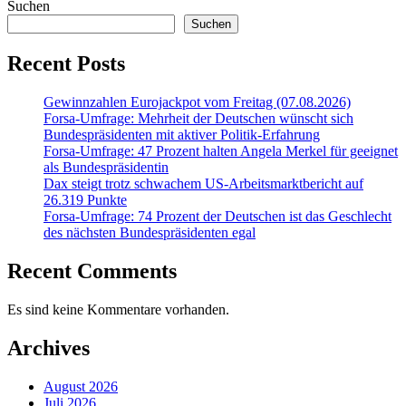
Suchen
Suchen
Recent Posts
Gewinnzahlen Eurojackpot vom Freitag (07.08.2026)
Forsa-Umfrage: Mehrheit der Deutschen wünscht sich
Bundespräsidenten mit aktiver Politik-Erfahrung
Forsa-Umfrage: 47 Prozent halten Angela Merkel für geeignet
als Bundespräsidentin
Dax steigt trotz schwachem US-Arbeitsmarktbericht auf
26.319 Punkte
Forsa-Umfrage: 74 Prozent der Deutschen ist das Geschlecht
des nächsten Bundespräsidenten egal
Recent Comments
Es sind keine Kommentare vorhanden.
Archives
August 2026
Juli 2026