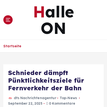
Z
Halle
u
m
I
ON
n
h
a
l
Startseite
t
s
p
r
i
Schnieder dämpft
n
Pünktlichkeitsziele für
g
e
Fernverkehr der Bahn
n
dts Nachrichtenagentur
Top-News
September 22, 2025
0 Kommentare