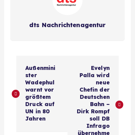
dts Nachrichtenagentur
B
Außenmini
Evelyn
e
ster
Palla wird
Wadephul
neue
i
warnt vor
Chefin der
größtem
Deutschen
t
Druck auf
Bahn –
UN in 80
Dirk Rompf
r
Jahren
soll DB
Infrago
übernehme