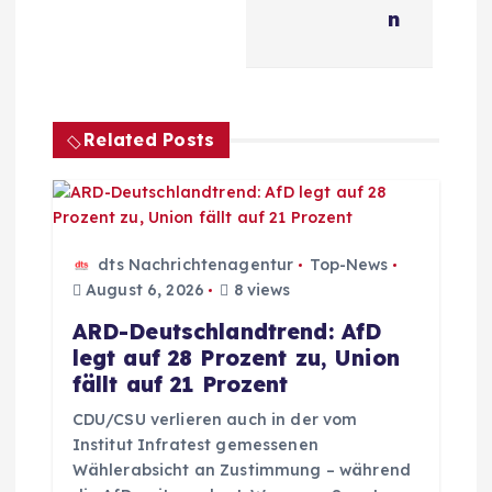
a
n
g
s
Related Posts
n
a
v
dts Nachrichtenagentur
Top-News
August 6, 2026
8 views
i
ARD-Deutschlandtrend: AfD
legt auf 28 Prozent zu, Union
g
fällt auf 21 Prozent
a
CDU/CSU verlieren auch in der vom
Institut Infratest gemessenen
Wählerabsicht an Zustimmung – während
t