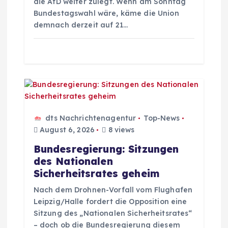
die AfD weiter zulegt. Wenn am Sonntag
Bundestagswahl wäre, käme die Union
i
demnach derzeit auf 21…
o
n
dts Nachrichtenagentur
Top-News
August 6, 2026
8 views
Bundesregierung: Sitzungen
des Nationalen
Sicherheitsrates geheim
Nach dem Drohnen-Vorfall vom Flughafen
Leipzig/Halle fordert die Opposition eine
Sitzung des „Nationalen Sicherheitsrates“
– doch ob die Bundesregierung diesem