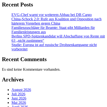
Recent Posts
EVG-Chef warnt vor weiterem Abbau bei DB Cargo
China-Schock 2.0: Rufe aus Koalition und Opposition nach
härterem Vorgehen gegen China
Familienzuschläge für Beamte: Staat gibt Milliarden für
Familienleistungen aus
Berlins SPD-Spitzenkandidat will Abschaffung von Rente mit
63 „nicht zustimmen“
Studie: Europa ist auf russische Drohnenkampagne nicht
vorbereitet
Recent Comments
Es sind keine Kommentare vorhanden.
Archives
August 2026
Juli 2026
Juni 2026
Mai 2026
April 2026