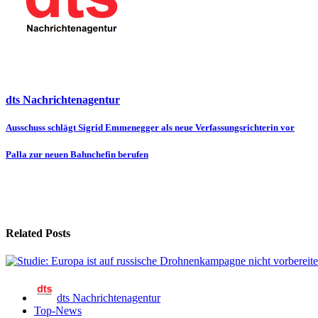
dts Nachrichtenagentur
Beitragsnavigation
Ausschuss schlägt Sigrid Emmenegger als neue Verfassungsrichterin vor
Palla zur neuen Bahnchefin berufen
Related Posts
dts Nachrichtenagentur
Top-News