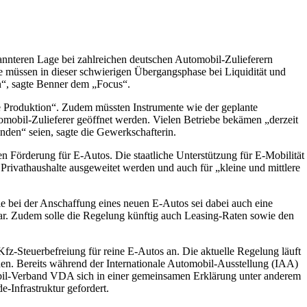
annteren Lage bei zahlreichen deutschen Automobil-Zulieferern
he müssen in dieser schwierigen Übergangsphase bei Liquidität und
n“, sagte Benner dem „Focus“.
ie Produktion“. Zudem müssten Instrumente wie der geplante
omobil-Zulieferer geöffnet werden. Vielen Betriebe bekämen „derzeit
nden“ seien, sagte die Gewerkschafterin.
en Förderung für E-Autos. Die staatliche Unterstützung für E-Mobilität
 Privathaushalte ausgeweitet werden und auch für „kleine und mittlere
 bei der Anschaffung eines neuen E-Autos sei dabei auch eine
bar. Zudem solle die Regelung künftig auch Leasing-Raten sowie den
Kfz-Steuerbefreiung für reine E-Autos an. Die aktuelle Regelung läuft
n. Bereits während der Internationale Automobil-Ausstellung (IAA)
il-Verband VDA sich in einer gemeinsamen Erklärung unter anderem
-Infrastruktur gefordert.