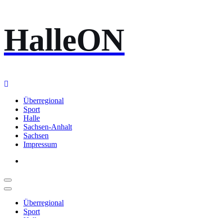
Zum
HalleON
Inhalt
springen
Überregional
Sport
Halle
Sachsen-Anhalt
Sachsen
Impressum
Überregional
Sport