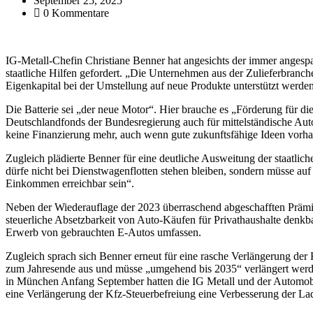
September 25, 2025
0 Kommentare
IG-Metall-Chefin Christiane Benner hat angesichts der immer angesp
staatliche Hilfen gefordert. „Die Unternehmen aus der Zulieferbranc
Eigenkapital bei der Umstellung auf neue Produkte unterstützt werde
Die Batterie sei „der neue Motor“. Hier brauche es „Förderung für d
Deutschlandfonds der Bundesregierung auch für mittelständische Aut
keine Finanzierung mehr, auch wenn gute zukunftsfähige Ideen vorha
Zugleich plädierte Benner für eine deutliche Ausweitung der staatlich
dürfe nicht bei Dienstwagenflotten stehen bleiben, sondern müsse auf
Einkommen erreichbar sein“.
Neben der Wiederauflage der 2023 überraschend abgeschafften Prämie
steuerliche Absetzbarkeit von Auto-Käufen für Privathaushalte denk
Erwerb von gebrauchten E-Autos umfassen.
Zugleich sprach sich Benner erneut für eine rasche Verlängerung der 
zum Jahresende aus und müsse „umgehend bis 2035“ verlängert werde
in München Anfang September hatten die IG Metall und der Automob
eine Verlängerung der Kfz-Steuerbefreiung eine Verbesserung der Lade