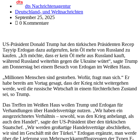
dts Nachrichtenagentur
Deutschland- und Weltnachrichten
September 25, 2025
0 Kommentare
US-Präsident Donald Trump hat den türkischen Präsidenten Recep
Tayyip Erdogan dazu aufgerufen, kein Öl mehr von Russland zu
kaufen. „Ich möchte, dass er kein Öl mehr aus Russland kauft,
während Russland weiterhin gegen die Ukraine wütet“, sagte Trump
am Donnerstag bei einem Besuch von Erdogan im Weißen Haus.
„Millionen Menschen sind gestorben. Wofür, fragt man sich.“ Er
habe bereits am Vortag gesagt, dass der Krieg nicht weitergehen
werde, weil die russische Wirtschaft in einem fürchterlichen Zustand
sei, so Trump.
Das Treffen im Weißen Haus wollen Trump und Erdogan für
Verhandlungen über Handelsverträge nutzen. „Wir haben ein
ausgezeichnetes Verhältnis – sowohl, was den Krieg anbelangt, als
auch den Handel“, sagte der US-Präsident über den türkischen
Staatschef. „Wir werden großartige Handelsverträge abschließen,
wir sind im Geschäft mit der Türkei.“ Erdogan ergänzte, man werde
über die Lieferung von Mehrzweckkampfflugzeugen der Typen F-