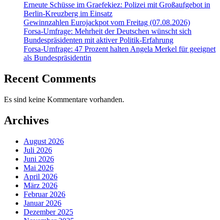
Erneute Schüsse im Graefekiez: Polizei mit Großaufgebot in
Berlin-Kreuzberg im Einsatz
Gewinnzahlen Eurojackpot vom Freitag (07.08.2026)
Forsa-Umfrage: Mehrheit der Deutschen wünscht sich
Bundespräsidenten mit aktiver Politik-Erfahrung
Forsa-Umfrage: 47 Prozent halten Angela Merkel für geeignet
als Bundespräsidentin
Recent Comments
Es sind keine Kommentare vorhanden.
Archives
August 2026
Juli 2026
Juni 2026
Mai 2026
April 2026
März 2026
Februar 2026
Januar 2026
Dezember 2025