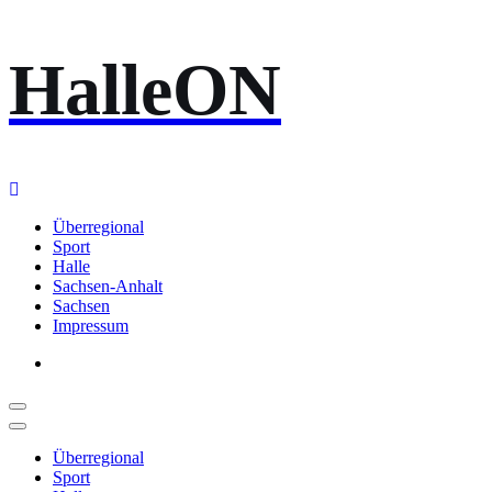
Zum
HalleON
Inhalt
springen
Überregional
Sport
Halle
Sachsen-Anhalt
Sachsen
Impressum
Überregional
Sport