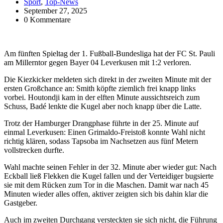
Sport
,
Top-News
September 27, 2025
0 Kommentare
Am fünften Spieltag der 1. Fußball-Bundesliga hat der FC St. Pauli
am Millerntor gegen Bayer 04 Leverkusen mit 1:2 verloren.
Die Kiezkicker meldeten sich direkt in der zweiten Minute mit der
ersten Großchance an: Smith köpfte ziemlich frei knapp links
vorbei. Houtondji kam in der elften Minute aussichtsreich zum
Schuss, Badé lenkte die Kugel aber noch knapp über die Latte.
Trotz der Hamburger Drangphase führte in der 25. Minute auf
einmal Leverkusen: Einen Grimaldo-Freistoß konnte Wahl nicht
richtig klären, sodass Tapsoba im Nachsetzen aus fünf Metern
vollstrecken durfte.
Wahl machte seinen Fehler in der 32. Minute aber wieder gut: Nach
Eckball ließ Flekken die Kugel fallen und der Verteidiger bugsierte
sie mit dem Rücken zum Tor in die Maschen. Damit war nach 45
Minuten wieder alles offen, aktiver zeigten sich bis dahin klar die
Gastgeber.
Auch im zweiten Durchgang versteckten sie sich nicht, die Führung