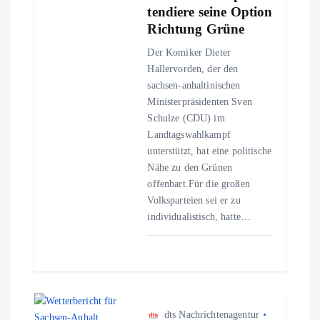
tendiere seine Option
v
Richtung Grüne
Der Komiker Dieter
i
Hallervorden, der den
sachsen-anhaltinischen
g
Ministerpräsidenten Sven
Schulze (CDU) im
a
Landtagswahlkampf
unterstützt, hat eine politische
t
Nähe zu den Grünen
offenbart.Für die großen
i
Volksparteien sei er zu
individualistisch, hatte…
o
n
dts Nachrichtenagentur