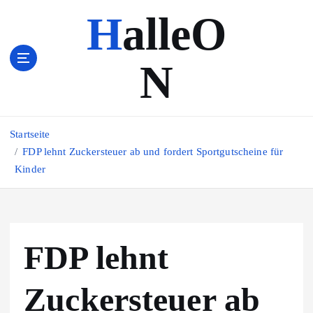
Z
HalleO
u
m
I
N
n
h
a
l
Startseite
t
s
FDP lehnt Zuckersteuer ab und fordert Sportgutscheine für
p
Kinder
r
i
n
g
FDP lehnt
e
n
Zuckersteuer ab