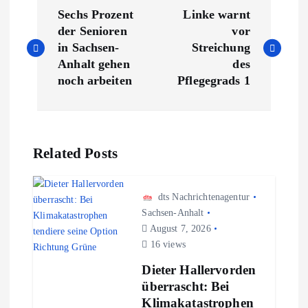
B
Sechs Prozent
Linke warnt
e
der Senioren
vor
in Sachsen-
Streichung
i
Anhalt gehen
des
noch arbeiten
Pflegegrads 1
t
r
Related Posts
a
g
dts Nachrichtenagentur
Sachsen-Anhalt
s
August 7, 2026
16 views
n
Dieter Hallervorden
überrascht: Bei
a
Klimakatastrophen