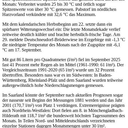
Monats: Verbreitet wurden 25 bis 30 °C und örtlich sogar
Spitzenwerte von über 30 °C gemessen. Pabstorf im nördlichen
Harzvorland verkündete mit 32,6 °C das Maximum.
Mit dem kalendarischen Herbstbeginn am 22. setzte dann ein
spürbarer Witterungswechsel ein: Die letzte Monatsdekade verlief
zeitweise deutlich kühler und brachte herbstlich-frische Tage. Am
29. meldete Deutschneudorf-Brüderwiese im Erzgebirge mit -1,3 °C
die niedrigste Temperatur des Monats nach der Zugspitze mit -6,1
°C am 17. September.
Mit gut 86 Litern pro Quadratmeter (l/m²) fiel im September 2025
fast 41 Prozent mehr Regen als im Mittel (1961-1990: 61 l/m²). Der
Vergleichszeitraum 1991-2020 (65 l/m²) wurde um 32 Prozent
übertroffen. Besonders nass war es im Südwesten: In Baden-
Württemberg, Rheinland-Pfalz und dem Saarland wurden teilweise
außergewöhnlich hohe Niederschlagsmengen gemessen.
Im Saarland könnte der September nach aktuellen Prognosen sogar
der nasseste seit Beginn der Messungen 1881 werden und das Jahr
2001 (170,7 l/m²) von Platz 1 verdrängen. Extremereignisse prägten
auch Nordrhein-Westfalen: Dort fielen am 8. in Mönchengladbach-
Hilderath mit 118,7 l/m² die bundesweit höchsten Tagessummen des
Monats. In Teilen Nord- und Mitteldeutschlands verzeichneten
einzelne Stationen dagegen Monatsmengen unter 30 l/m².