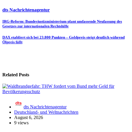
dts Nachrichtenagentur
Beitragsnavigation
IRG-Reform: Bundesjustizministerium plant umfassende Neufassung des
Gesetzes zur internationalen Rechtshilfe
DAX etabliert sich bei 23.800 Punkten – Goldpreis steigt deutlich während
Ölpreis fällt
Related Posts
dts Nachrichtenagentur
Deutschland- und Weltnachrichten
August 6, 2026
9 views