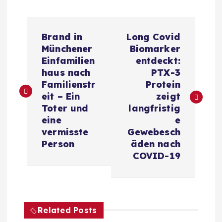
B
Brand in
Long Covid
e
Münchener
Biomarker
Einfamilien
entdeckt:
i
haus nach
PTX-3
Familienstr
Protein
t
eit – Ein
zeigt
Toter und
langfristig
r
eine
e
vermisste
Gewebesch
a
Person
äden nach
COVID-19
g
s
Related Posts