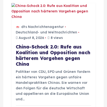
n
a
v
dts Nachrichtenagentur
i
Deutschland- und Weltnachrichten
August 8, 2026
8 views
g
China-Schock 2.0: Rufe aus
Koalition und Opposition nach
a
härterem Vorgehen gegen
China
t
Politiker von CDU, SPD und Grünen fordern
ein härteres Vorgehen gegen unfaire
i
Handelspraktiken Chinas. Sie warnen vor
den Folgen für die deutsche Wirtschaft
o
und appellieren an die Europäische Union
und…
n