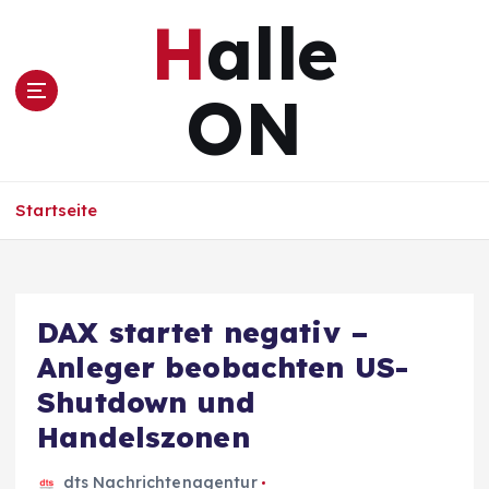
Z
Halle
u
m
I
ON
n
h
a
l
Startseite
t
s
p
r
i
DAX startet negativ –
n
Anleger beobachten US-
g
e
Shutdown und
n
Handelszonen
dts Nachrichtenagentur