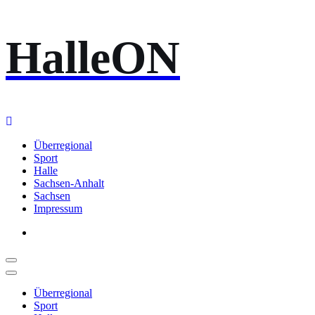
Zum
HalleON
Inhalt
springen
Überregional
Sport
Halle
Sachsen-Anhalt
Sachsen
Impressum
Überregional
Sport