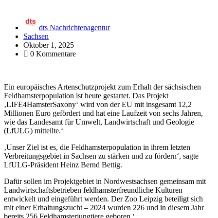
dts Nachrichtenagentur
Sachsen
Oktober 1, 2025
0 Kommentare
Ein europäisches Artenschutzprojekt zum Erhalt der sächsischen
Feldhamsterpopulation ist heute gestartet. Das Projekt
‚LIFE4HamsterSaxony‘ wird von der EU mit insgesamt 12,2
Millionen Euro gefördert und hat eine Laufzeit von sechs Jahren,
wie das Landesamt für Umwelt, Landwirtschaft und Geologie
(LfULG) mitteilte.‘
‚Unser Ziel ist es, die Feldhamsterpopulation in ihrem letzten
Verbreitungsgebiet in Sachsen zu stärken und zu fördern‘, sagte
LfULG-Präsident Heinz Bernd Bettig.
Dafür sollen im Projektgebiet in Nordwestsachsen gemeinsam mit
Landwirtschaftsbetrieben feldhamsterfreundliche Kulturen
entwickelt und eingeführt werden. Der Zoo Leipzig beteiligt sich
mit einer Erhaltungszucht – 2024 wurden 226 und in diesem Jahr
bereits 256 Feldhamsterjungtiere geboren.‘