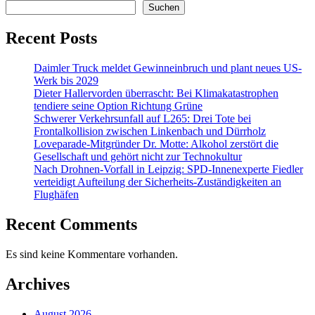
Suchen
Recent Posts
Daimler Truck meldet Gewinneinbruch und plant neues US-
Werk bis 2029
Dieter Hallervorden überrascht: Bei Klimakatastrophen
tendiere seine Option Richtung Grüne
Schwerer Verkehrsunfall auf L265: Drei Tote bei
Frontalkollision zwischen Linkenbach und Dürrholz
Loveparade-Mitgründer Dr. Motte: Alkohol zerstört die
Gesellschaft und gehört nicht zur Technokultur
Nach Drohnen-Vorfall in Leipzig: SPD-Innenexperte Fiedler
verteidigt Aufteilung der Sicherheits-Zuständigkeiten an
Flughäfen
Recent Comments
Es sind keine Kommentare vorhanden.
Archives
August 2026