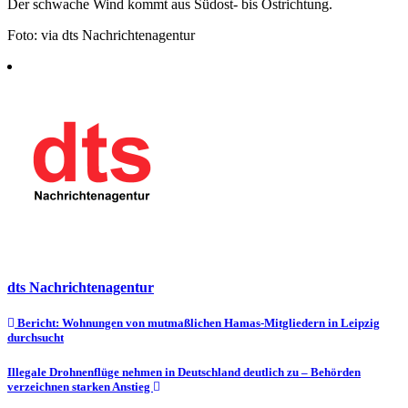
Der schwache Wind kommt aus Südost- bis Ostrichtung.
Foto: via dts Nachrichtenagentur
dts Nachrichtenagentur
Beitragsnavigation
Bericht: Wohnungen von mutmaßlichen Hamas-Mitgliedern in Leipzig
durchsucht
Illegale Drohnenflüge nehmen in Deutschland deutlich zu – Behörden
verzeichnen starken Anstieg