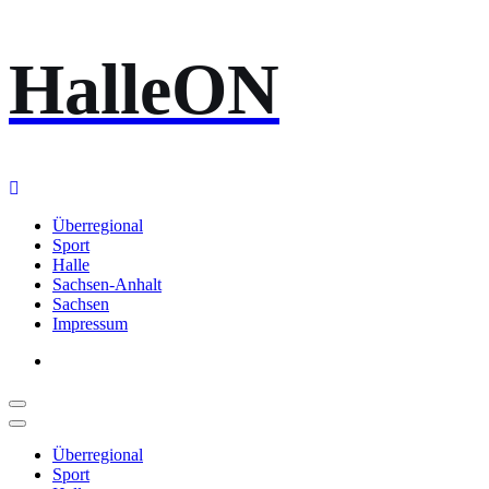
Zum
HalleON
Inhalt
springen
Überregional
Sport
Halle
Sachsen-Anhalt
Sachsen
Impressum
Überregional
Sport