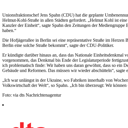
Unionsfraktionschef Jens Spahn (CDU) hat die geplante Umbenennung
Helmut-Kohl-Straße in allen Städten gefordert. „Helmut Kohl ist eine
Kanzler der Einheit“, sagte Spahn den Zeitungen der Mediengruppe B
haben.“
Die Hofjägerallee in Berlin sei eine repräsentative Straße im Herzen Be
Berlin eine solche Straße bekommt“, sagte der CDU-Politiker.
Er kündigte darüber hinaus an, dass das Nationale Einheitsdenkmal vor
vorgenommen, das Denkmal bis Ende der Legislaturperiode fertigzustel
ich problematisch finde: Wir haben uns daran gewöhnt, dass so ein Den
Gebäude und Reformen. Das müssen wir wieder abschütteln“, sagte e
„Ich war unlängst in der Ukraine, wo Fabriken innerhalb von Wochen
Volkswirtschaft der Welt“, so Spahn. „Ich bin überzeugt: Wir können 
Foto: via dts Nachrichtenagentur