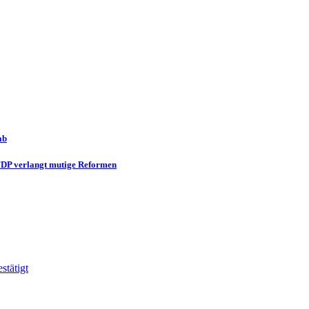
ab
 FDP verlangt mutige Reformen