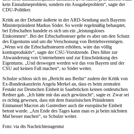
kein Einnahmeproblem, sondern ein Ausgabeproblem“, sagte der
CDU-Politiker.
Kritik an der Debatte äußerte in der ARD-Sendung auch Bayerns
Ministerpräsident Markus Söder. So werde regelmäßig behauptet,
bei Erbschaften handele es sich um ein „leistungsloses
Einkommen“. Bei der Erbschaftssteuer gehe es aber um den Schutz
des Eigentums und um die Verschonung von Betriebsvermögen.
„Wenn wir die Erbschaftssteuern erhöhen, wäre das völlig
kontraproduktiv“, sagte der CSU-Vorsitzende. Dies führe zur
Abwanderung von Unternehmen und zur Einschränkung des
Eigentums. „Und deswegen werden wir das von Bayern und der
CSU auf keinen Fall machen“, so Söder weiter.
Schulze schloss sich im „Bericht aus Berlin“ zudem der Kritik von
Ex-Bundeskanzlerin Angela Merkel an, dass es beim zentralen
Festakt zur Deutschen Einheit in Saarbrücken keinen ostdeutschen
Redner gab. „Ich hätte mir das auch gewünscht“, sagte er. Zwar sei
es richtig gewesen, dass mit dem französischen Präsidenten
Emmanuel Macron als Gastredner auch die europäische Einheit
betont wurde. „Am Ende des Tages kann man es ja beim nächsten
Mal besser machen“, so Schulze weiter.
Foto: via dts Nachrichtenagentur