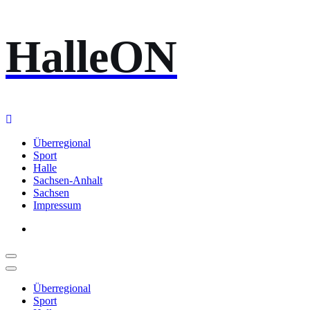
Zum
HalleON
Inhalt
springen
Überregional
Sport
Halle
Sachsen-Anhalt
Sachsen
Impressum
Überregional
Sport