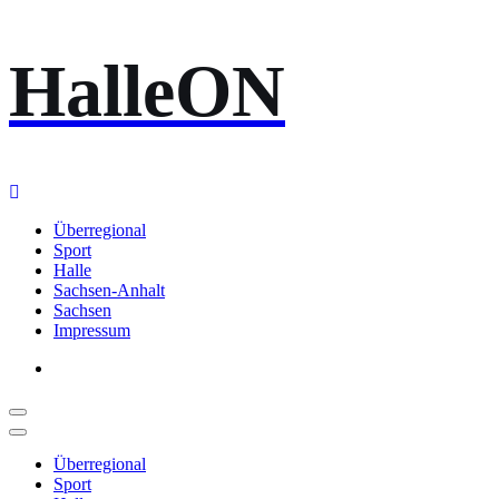
Zum
HalleON
Inhalt
springen
Überregional
Sport
Halle
Sachsen-Anhalt
Sachsen
Impressum
Überregional
Sport