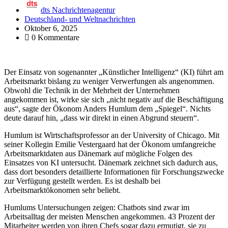
dts Nachrichtenagentur
Deutschland- und Weltnachrichten
Oktober 6, 2025
0 Kommentare
Der Einsatz von sogenannter „Künstlicher Intelligenz“ (KI) führt am
Arbeitsmarkt bislang zu weniger Verwerfungen als angenommen.
Obwohl die Technik in der Mehrheit der Unternehmen
angekommen ist, wirke sie sich „nicht negativ auf die Beschäftigung
aus“, sagte der Ökonom Anders Humlum dem „Spiegel“. Nichts
deute darauf hin, „dass wir direkt in einen Abgrund steuern“.
Humlum ist Wirtschaftsprofessor an der University of Chicago. Mit
seiner Kollegin Emilie Vestergaard hat der Ökonom umfangreiche
Arbeitsmarktdaten aus Dänemark auf mögliche Folgen des
Einsatzes von KI untersucht. Dänemark zeichnet sich dadurch aus,
dass dort besonders detaillierte Informationen für Forschungszwecke
zur Verfügung gestellt werden. Es ist deshalb bei
Arbeitsmarktökonomen sehr beliebt.
Humlums Untersuchungen zeigen: Chatbots sind zwar im
Arbeitsalltag der meisten Menschen angekommen. 43 Prozent der
Mitarbeiter werden von ihren Chefs sogar dazu ermutigt, sie zu