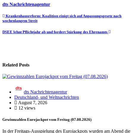
dts Nachrichtenagentur
Beitragsnavigation
Krankenhausreform: Koalition einigt sich auf Anpassungsgesetz nach
wochenlangem Streit
DSEE lehnt Pflichtjahr ab und fordert Stärkung des Ehrenamts
Related Posts
dts Nachrichtenagentur
Deutschland- und Weltnachrichten
August 7, 2026
12 views
Gewinnzahlen Eurojackpot vom Freitag (07.08.2026)
In der Freitags-Ausspielung des Eurojackpots wurden am Abend die