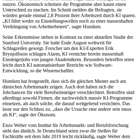
nutzen. Ökonomisch scheinen die Programme aber kaum einen
Unterschied zu machen. Im Schnitt melden die Befragten, sie
würden gerade einmal 2,8 Prozent ihrer Arbeitszeit durch KI sparen.
„KI führt weder zu Einstellungswellen noch zu einer massenhaften
Verdrängung von Arbeitnehmern“, sagte Humlum.
Seine Erkenntnisse stehen in Kontrast zu einer aktuellen Studie der
Stanford University. Sie hatte Ende August weltweit für
Schlagzeilen gesorgt. Forscher um den KI-Experten Erik
Brynjolfsson schlugen Alarm, KI vernichte bereits massenhaft
Einsteigerjobs von jungen Akademikern. Besonders betroffen seien
leicht durch KI automatisierbare Bereiche wie Software-
Entwicklung, so die Wissenschaftler.
Humlum hat festgestellt, dass sich die gleichen Muster auch am
dänischen Arbeitsmarkt zeigen. Auch dort haben sich die
Jobchancen für viele Berufseinsteiger verschlechtert. Betroffen sind
allerdings sowohl Firmen, die nachweislich massiv KI-Programme
einsetzen, als auch solche, die darauf weitgehend verzichten. Das
lasse nur den Schluss zu, „dass die Ursache eine andere sein muss
als KI“, sagte der Ökonom.
Enzo Weber vom Institut für Arbeitsmarkt- und Berufsforschung
sieht das ähnlich. In Deutschland seien zwar die Stellen für
Fachkräfte seit dem Jahr 2019 leicht rückläufig, sagte Weber dem