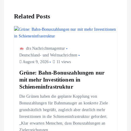
s
n
Related Posts
a
v
dts Nachrichtenagentur
Deutschland- und Weltnachrichten
i
August 9, 2026
11 views
g
Grüne: Bahn-Bonuszahlungen nur
mit mehr Investitionen in
a
Schieneninfrastruktur
Die Grünen haben die geplante Kopplung von
t
Bonuszahlungen für Bahnmanager an konkrete Ziele
grundsätzlich begrüßt, zugleich aber deutlich mehr
i
Investitionen in die Schieneninfrastruktur gefordert.
„Klar erwarten Menschen, dass Bonuszahlungen an
Zielerreichungen…