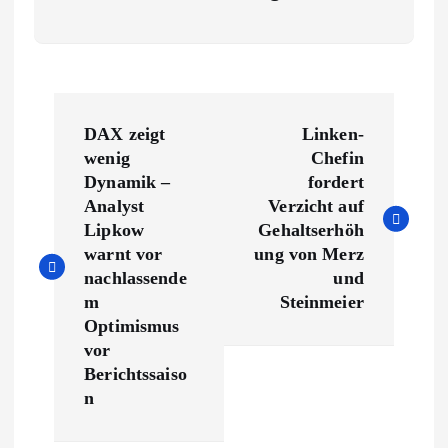
B
DAX zeigt
Linken-
e
wenig
Chefin
Dynamik –
fordert
i
Analyst
Verzicht auf
Lipkow
Gehaltserhöh
t
warnt vor
ung von Merz
nachlassende
und
r
m
Steinmeier
Optimismus
a
vor
Berichtssaiso
g
n