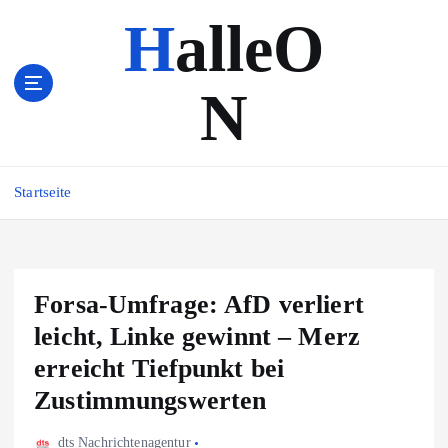
Z
HalleO
u
m
I
N
n
h
a
l
Startseite
t
s
p
r
i
Forsa-Umfrage: AfD verliert
n
leicht, Linke gewinnt – Merz
g
e
erreicht Tiefpunkt bei
n
Zustimmungswerten
dts Nachrichtenagentur