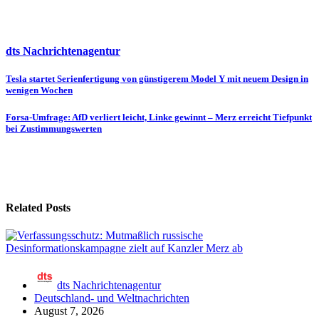
dts Nachrichtenagentur
Beitragsnavigation
Tesla startet Serienfertigung von günstigerem Model Y mit neuem Design in
wenigen Wochen
Forsa-Umfrage: AfD verliert leicht, Linke gewinnt – Merz erreicht Tiefpunkt
bei Zustimmungswerten
Related Posts
dts Nachrichtenagentur
Deutschland- und Weltnachrichten
August 7, 2026