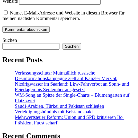
Website
Name, E-Mail-Adresse und Website in diesem Browser für
meinen nächsten Kommentar speichern.
Suchen
Suchen
Recent Posts
Verfassungsschutz: Mutmaßlich russische
Desinformationskampagne zielt auf Kanzler Merz ab
Niedrigwasser im Saarland: Lkw-Fahrverbot an Sonn- und
Feiertagen bis September ausgesetzt
WM-Song an Spitze der Single-Charts – Blumengarten auf
Platz zwei
Saudi-Arabien, Türkei und Pakistan schließen
Verteidigungsbündnis mit Beistandspakt
Mehrwertsteuer-Reform: Union und SPD kritisieren Ifo-
Präsident Fuest scharf
Recent Comments