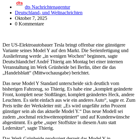
dts Nachrichtenagentur
Deutschland- und Weltnachrichten
Oktober 7, 2025
0 Kommentare
Der US-Elektroautobauer Tesla bringt offenbar eine günstigere
Variante seines Model Y auf den Markt. Die Serienfertigung und
Auslieferung werde „in wenigen Wochen“ beginnen, sagte
Deutschlandchef André Thierig am Montag bei einer internen
Veranstaltung im Werk Grünheide bei Berlin, über die das
„Handelsblatt“ (Mittwochausgabe) berichtet.
Das neue Model Y Standard unterscheide sich deutlich vom
bisherigen Fahrzeug, so Thierig. Es habe eine „komplett geänderte
Front, komplett neue Stoßfänger, komplett geändertes Heck, andere
Leuchten. Es sieht einfach aus wie ein anderes Auto“, sagte er. Zum
Preis teilte der Werksleiter mit: „Es wird ungefähr zehn Prozent
günstiger sein als das aktuelle Model Y.“ Das neue Modell sei
zudem „nochmal reichweitenoptimiert“ und auf Kundenwünsche
abgestimmt. Es gebe „super Stoffsitze in diesem Auto statt
Ledersitze“, sagte Thierig.
Das Werk Grünheide produziert derzeit das Model Y in