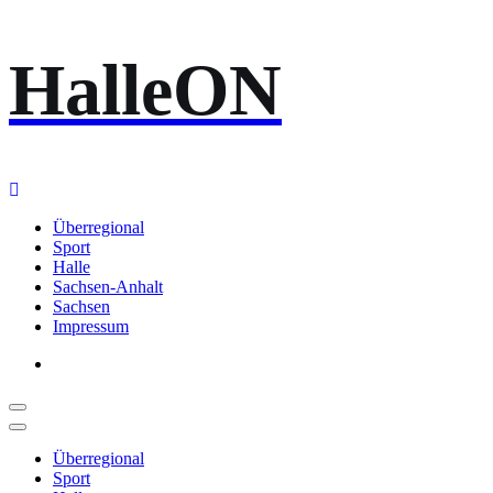
Zum
HalleON
Inhalt
springen
Überregional
Sport
Halle
Sachsen-Anhalt
Sachsen
Impressum
Überregional
Sport