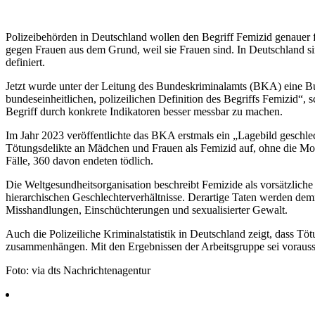
Polizeibehörden in Deutschland wollen den Begriff Femizid genauer f
gegen Frauen aus dem Grund, weil sie Frauen sind. In Deutschland sin
definiert.
Jetzt wurde unter der Leitung des Bundeskriminalamts (BKA) eine Bu
bundeseinheitlichen, polizeilichen Definition des Begriffs Femizid“, s
Begriff durch konkrete Indikatoren besser messbar zu machen.
Im Jahr 2023 veröffentlichte das BKA erstmals ein „Lagebild geschlech
Tötungsdelikte an Mädchen und Frauen als Femizid auf, ohne die Motiv
Fälle, 360 davon endeten tödlich.
Die Weltgesundheitsorganisation beschreibt Femizide als vorsätzlich
hierarchischen Geschlechterverhältnisse. Derartige Taten werden de
Misshandlungen, Einschüchterungen und sexualisierter Gewalt.
Auch die Polizeiliche Kriminalstatistik in Deutschland zeigt, dass T
zusammenhängen. Mit den Ergebnissen der Arbeitsgruppe sei voraussi
Foto: via dts Nachrichtenagentur