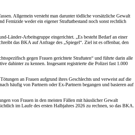
assen. Allgemein versteht man darunter tödliche vorsätzliche Gewalt
d Femizide weder ein eigener Straftatbestand noch sonst rechtlich
nd-Länder-Arbeitsgruppe eingerichtet. „Es besteht Bedarf an einer
chreibt das BKA auf Anfrage des „Spiegel“. Ziel ist es offenbar, den
tsspezifisch gegen Frauen gerichtete Straftaten“ und führte darin alle
e dahinter zu kennen. Insgesamt registrierte die Polizei fast 1.000
e Tötungen an Frauen aufgrund ihres Geschlechts und verweist auf die
mnach häufig von Partnern oder Ex-Partnern begangen und basieren auf
ötungen von Frauen in den meisten Fällen mit häuslicher Gewalt
chtlich im Laufe des ersten Halbjahres 2026 zu rechnen, so das BKA.