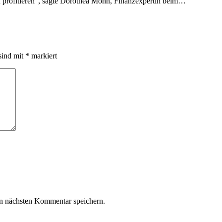
en profitieren“, sagte Dorothea Mohn, Finanzexpertin beim…
sind mit
*
markiert
n nächsten Kommentar speichern.