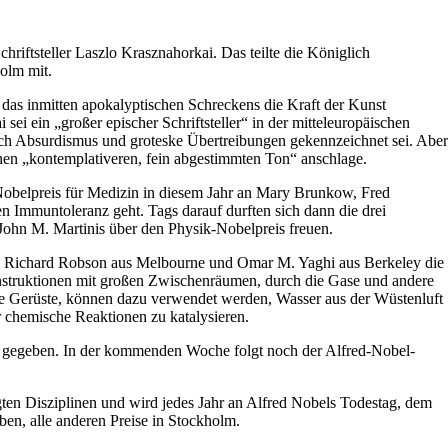
hriftsteller Laszlo Krasznahorkai. Das teilte die Königlich
olm mit.
, das inmitten apokalyptischen Schreckens die Kraft der Kunst
ei ein „großer epischer Schriftsteller“ in der mitteleuropäischen
rch Absurdismus und groteske Übertreibungen gekennzeichnet sei. Aber
nen „kontemplativeren, fein abgestimmten Ton“ anschlage.
 Nobelpreis für Medizin in diesem Jahr an Mary Brunkow, Fred
 Immuntoleranz geht. Tags darauf durften sich dann die drei
John M. Martinis über den Physik-Nobelpreis freuen.
, Richard Robson aus Melbourne und Omar M. Yaghi aus Berkeley die
struktionen mit großen Zwischenräumen, durch die Gase und andere
e Gerüste, können dazu verwendet werden, Wasser aus der Wüstenluft
 chemische Reaktionen zu katalysieren.
nt gegeben. In der kommenden Woche folgt noch der Alfred-Nobel-
gten Disziplinen und wird jedes Jahr an Alfred Nobels Todestag, dem
ben, alle anderen Preise in Stockholm.