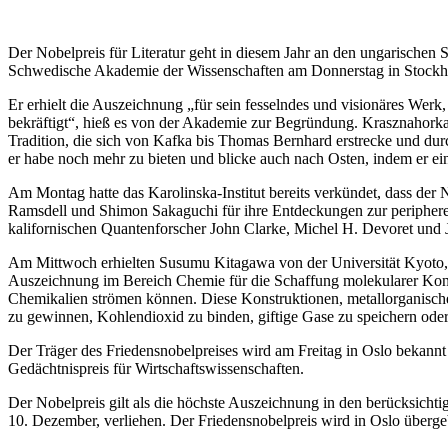
Der Nobelpreis für Literatur geht in diesem Jahr an den ungarischen Sc
Schwedische Akademie der Wissenschaften am Donnerstag in Stockh
Er erhielt die Auszeichnung „für sein fesselndes und visionäres Werk
bekräftigt“, hieß es von der Akademie zur Begründung. Krasznahorkai s
Tradition, die sich von Kafka bis Thomas Bernhard erstrecke und du
er habe noch mehr zu bieten und blicke auch nach Osten, indem er ei
Am Montag hatte das Karolinska-Institut bereits verkündet, dass der
Ramsdell und Shimon Sakaguchi für ihre Entdeckungen zur peripheren
kalifornischen Quantenforscher John Clarke, Michel H. Devoret und 
Am Mittwoch erhielten Susumu Kitagawa von der Universität Kyoto
Auszeichnung im Bereich Chemie für die Schaffung molekularer Kon
Chemikalien strömen können. Diese Konstruktionen, metallorganisch
zu gewinnen, Kohlendioxid zu binden, giftige Gase zu speichern oder
Der Träger des Friedensnobelpreises wird am Freitag in Oslo bekan
Gedächtnispreis für Wirtschaftswissenschaften.
Der Nobelpreis gilt als die höchste Auszeichnung in den berücksichti
10. Dezember, verliehen. Der Friedensnobelpreis wird in Oslo überge