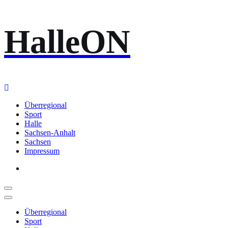
Zum
HalleON
Inhalt
springen
Überregional
Sport
Halle
Sachsen-Anhalt
Sachsen
Impressum
Überregional
Sport