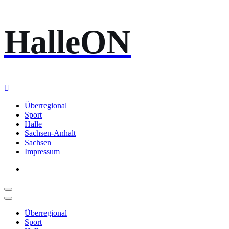
Zum
HalleON
Inhalt
springen
Überregional
Sport
Halle
Sachsen-Anhalt
Sachsen
Impressum
Überregional
Sport