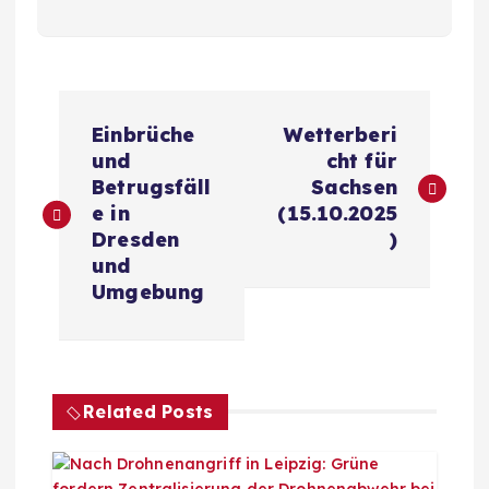
B
Einbrüche
Wetterberi
e
und
cht für
Betrugsfäll
Sachsen
i
e in
(15.10.2025
Dresden
)
t
und
Umgebung
r
a
Related Posts
g