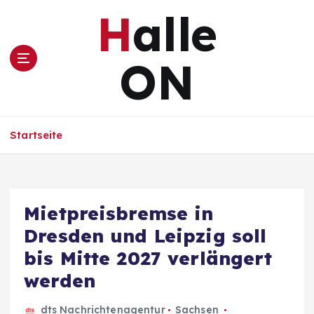
Z
Halle
u
m
I
ON
n
h
a
l
Startseite
t
s
p
r
i
Mietpreisbremse in
n
Dresden und Leipzig soll
g
e
bis Mitte 2027 verlängert
n
werden
dts Nachrichtenagentur
Sachsen