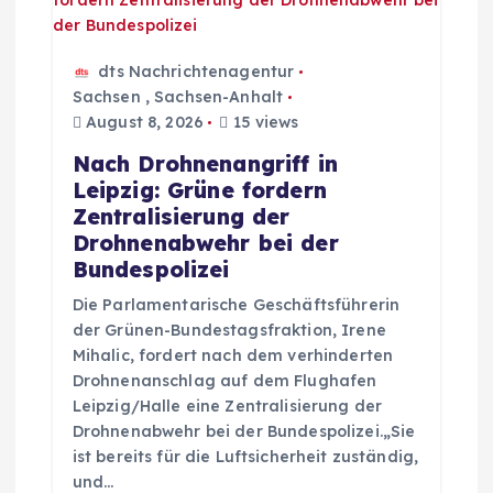
s
n
dts Nachrichtenagentur
a
Sachsen
,
Sachsen-Anhalt
August 8, 2026
15 views
v
Nach Drohnenangriff in
Leipzig: Grüne fordern
i
Zentralisierung der
Drohnenabwehr bei der
g
Bundespolizei
Die Parlamentarische Geschäftsführerin
a
der Grünen-Bundestagsfraktion, Irene
Mihalic, fordert nach dem verhinderten
t
Drohnenanschlag auf dem Flughafen
Leipzig/Halle eine Zentralisierung der
i
Drohnenabwehr bei der Bundespolizei.„Sie
ist bereits für die Luftsicherheit zuständig,
o
und…