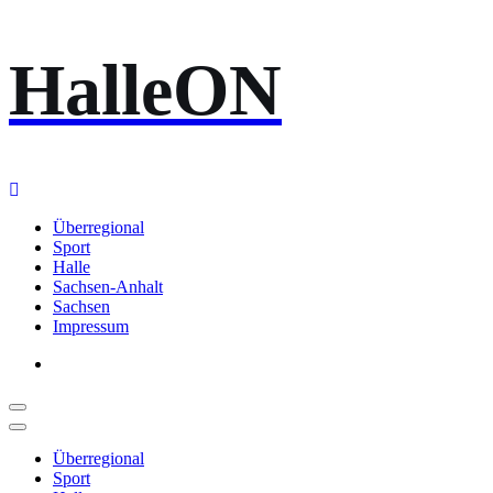
Zum
HalleON
Inhalt
springen
Überregional
Sport
Halle
Sachsen-Anhalt
Sachsen
Impressum
Überregional
Sport