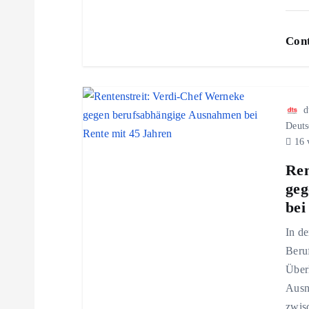
v
i
Cont
g
d
a
Deuts
16 
t
Ren
geg
i
bei
o
In de
Beruf
n
Über
Ausn
zwis