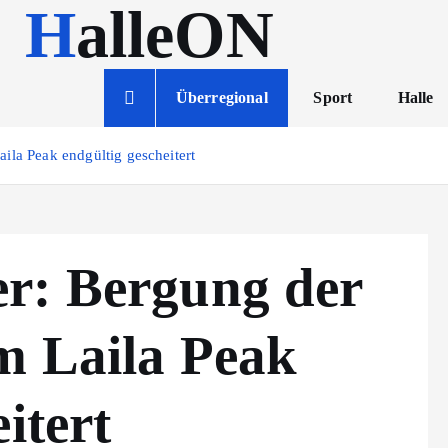
HalleON
Überregional
Sport
Halle
ila Peak endgültig gescheitert
r: Bergung der
m Laila Peak
itert