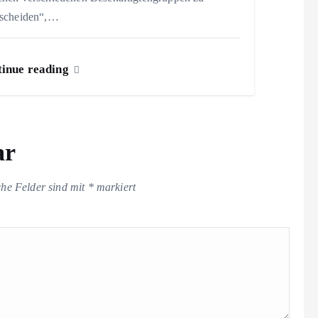
rscheiden“,…
inue reading
ar
che Felder sind mit
*
markiert