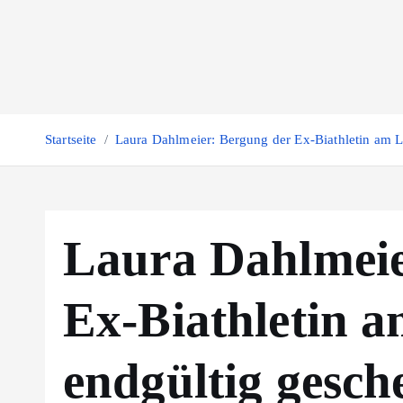
Z
u
m
I
n
h
Startseite
Laura Dahlmeier: Bergung der Ex-Biathletin am La
a
l
t
s
Laura Dahlmeie
p
r
Ex-Biathletin a
i
n
g
endgültig gesche
e
n