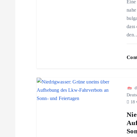
Eine 
n
nahe
bulga
a
dass
den
v
i
Cont
g
d
a
Deuts
18 
t
Nie
Auf
i
Son