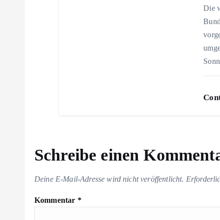
o
Die 
Bund
n
vorg
umge
Sonn
Cont
Schreibe einen Komment
Deine E-Mail-Adresse wird nicht veröffentlicht.
Erforderli
Kommentar
*