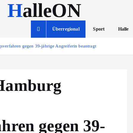
HalleON
Überregional
Sport
Halle
verfahren gegen 39-jährige Angreiferin beantragt
 Hamburg
ahren gegen 39-