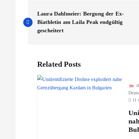
B
Laura Dahlmeier: Bergung der Ex-
e
Biathletin am Laila Peak endgültig
gescheitert
i
t
Related Posts
r
d
a
Deuts
11 
g
Uni
nah
s
Bul