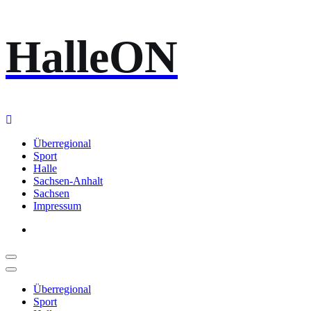
Zum
HalleON
Inhalt
springen
Überregional
Sport
Halle
Sachsen-Anhalt
Sachsen
Impressum
Überregional
Sport