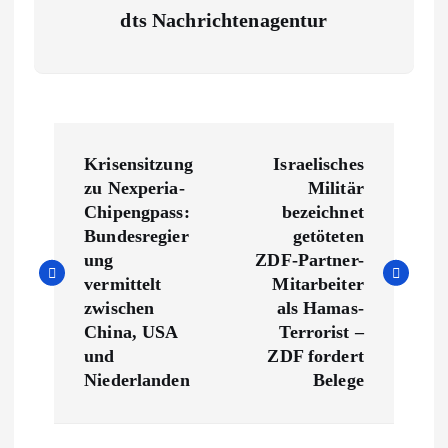
dts Nachrichtenagentur
B
Krisensitzung
Israelisches
e
zu Nexperia-
Militär
Chipengpass:
bezeichnet
i
Bundesregier
getöteten
ung
ZDF-Partner-
t
vermittelt
Mitarbeiter
zwischen
als Hamas-
r
China, USA
Terrorist –
und
ZDF fordert
a
Niederlanden
Belege
g