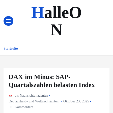
Z
HalleO
u
m
I
N
n
h
a
l
Startseite
t
s
p
r
i
DAX im Minus: SAP-
n
Quartalszahlen belasten Index
g
e
n
dts Nachrichtenagentur
Deutschland- und Weltnachrichten
Oktober 23, 2025
0 Kommentare