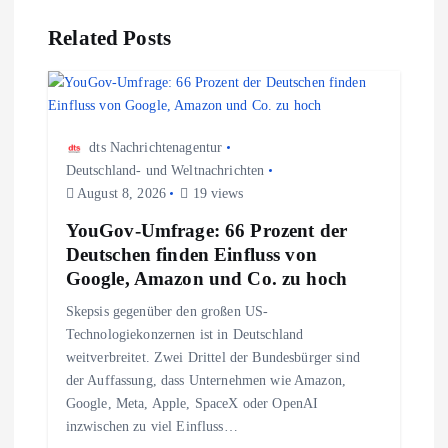
s
Related Posts
n
a
dts Nachrichtenagentur
Deutschland- und Weltnachrichten
v
August 8, 2026
19 views
i
YouGov-Umfrage: 66 Prozent der
Deutschen finden Einfluss von
g
Google, Amazon und Co. zu hoch
Skepsis gegenüber den großen US-
a
Technologiekonzernen ist in Deutschland
weitverbreitet. Zwei Drittel der Bundesbürger sind
t
der Auffassung, dass Unternehmen wie Amazon,
Google, Meta, Apple, SpaceX oder OpenAI
i
inzwischen zu viel Einfluss…