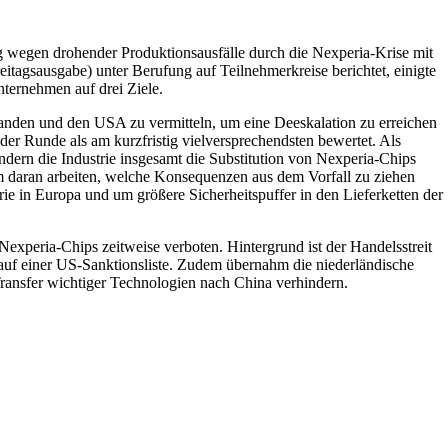
 wegen drohender Produktionsausfälle durch die Nexperia-Krise mit
reitagsausgabe) unter Berufung auf Teilnehmerkreise berichtet, einigte
nternehmen auf drei Ziele.
nden und den USA zu vermitteln, um eine Deeskalation zu erreichen
er Runde als am kurzfristig vielversprechendsten bewertet. Als
ndern die Industrie insgesamt die Substitution von Nexperia-Chips
 daran arbeiten, welche Konsequenzen aus dem Vorfall zu ziehen
ie in Europa und um größere Sicherheitspuffer in den Lieferketten der
experia-Chips zeitweise verboten. Hintergrund ist der Handelsstreit
auf einer US-Sanktionsliste. Zudem übernahm die niederländische
Transfer wichtiger Technologien nach China verhindern.