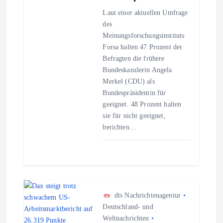
Laut einer aktuellen Umfrage
t
des
Meinungsforschungsinstituts
i
Forsa halten 47 Prozent der
Befragten die frühere
o
Bundeskanzlerin Angela
Merkel (CDU) als
n
Bundespräsidentin für
geeignet. 48 Prozent halten
sie für nicht geeignet,
berichten…
dts Nachrichtenagentur
Deutschland- und
Weltnachrichten