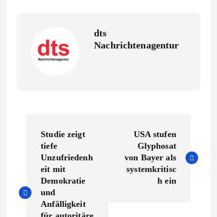
dts
Nachrichtenagentur
B
Studie zeigt
USA stufen
e
tiefe
Glyphosat
Unzufriedenh
von Bayer als
i
eit mit
systemkritisc
Demokratie
h ein
t
und
Anfälligkeit
für autoritäre