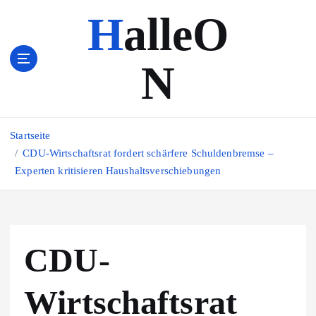
Z
HalleO
u
m
I
N
n
h
a
l
Startseite
t
s
CDU-Wirtschaftsrat fordert schärfere Schuldenbremse –
p
Experten kritisieren Haushaltsverschiebungen
r
i
n
g
CDU-
e
n
Wirtschaftsrat