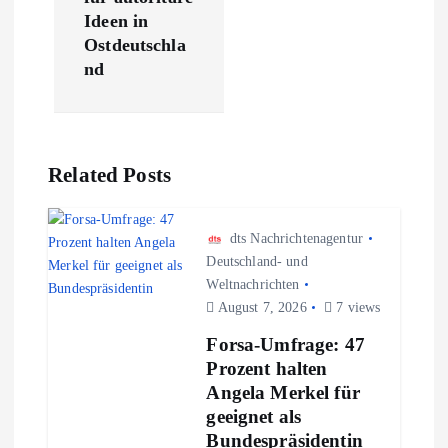
r
Ideen in
a
Ostdeutschla
nd
g
s
Related Posts
n
a
dts Nachrichtenagentur
Deutschland- und
Weltnachrichten
v
August 7, 2026
7 views
i
Forsa-Umfrage: 47
Prozent halten
g
Angela Merkel für
geeignet als
a
Bundespräsidentin