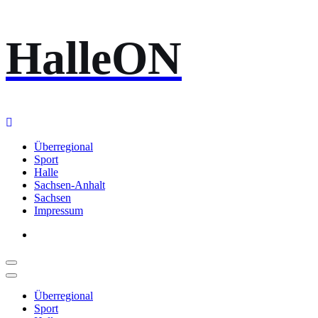
Zum
HalleON
Inhalt
springen
Überregional
Sport
Halle
Sachsen-Anhalt
Sachsen
Impressum
Überregional
Sport