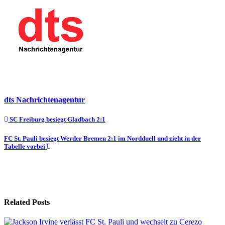
dts Nachrichtenagentur
Beitragsnavigation
SC Freiburg besiegt Gladbach 2:1
FC St. Pauli besiegt Werder Bremen 2:1 im Nordduell und zieht in der
Tabelle vorbei
Related Posts