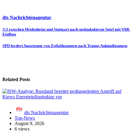
dts Nachrichtenagentur
Beitragsnavigation
3:3 zwischen Heidenheim und Stuttgart nach spektakulärem Spiel mit VAR-
Einfluss
SPD fordert Aussetzung von Zollabkommen nach Trump-Ankündigungen
Related Posts
dts Nachrichtenagentur
Top-News
August 9, 2026
6 views