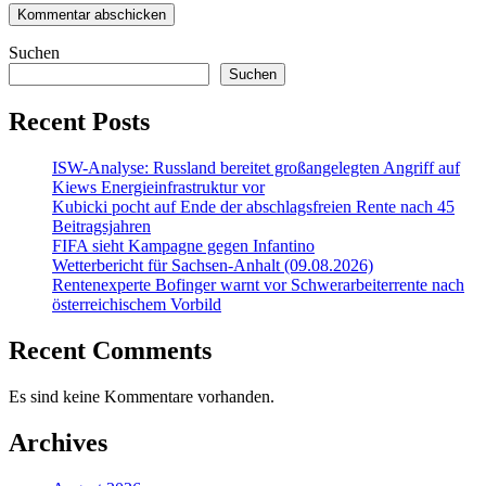
Suchen
Suchen
Recent Posts
ISW-Analyse: Russland bereitet großangelegten Angriff auf
Kiews Energieinfrastruktur vor
Kubicki pocht auf Ende der abschlagsfreien Rente nach 45
Beitragsjahren
FIFA sieht Kampagne gegen Infantino
Wetterbericht für Sachsen-Anhalt (09.08.2026)
Rentenexperte Bofinger warnt vor Schwerarbeiterrente nach
österreichischem Vorbild
Recent Comments
Es sind keine Kommentare vorhanden.
Archives