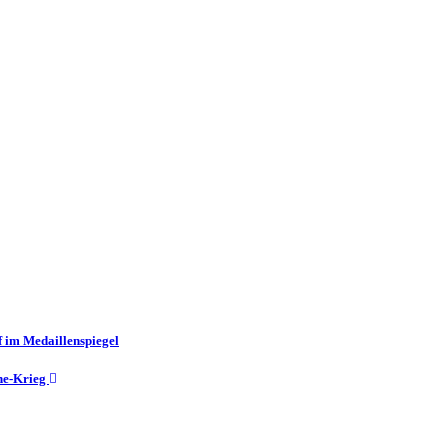
f im Medaillenspiegel
ine-Krieg