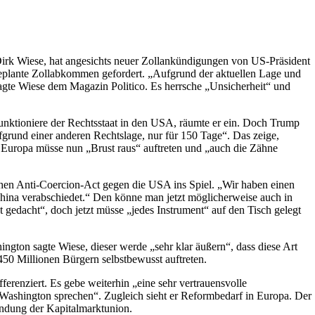
Dirk Wiese, hat angesichts neuer Zollankündigungen von US-Präsident
geplante Zollabkommen gefordert. „Aufgrund der aktuellen Lage und
sagte Wiese dem Magazin Politico. Es herrsche „Unsicherheit“ und
 funktioniere der Rechtsstaat in den USA, räumte er ein. Doch Trump
rund einer anderen Rechtslage, nur für 150 Tage“. Das zeige,
. Europa müsse nun „Brust raus“ auftreten und „auch die Zähne
hen Anti-Coercion-Act gegen die USA ins Spiel. „Wir haben einen
hina verabschiedet.“ Den könne man jetzt möglicherweise auch in
t gedacht“, doch jetzt müsse „jedes Instrument“ auf den Tisch gelegt
ngton sagte Wiese, dieser werde „sehr klar äußern“, dass diese Art
450 Millionen Bürgern selbstbewusst auftreten.
erenziert. Es gebe weiterhin „eine sehr vertrauensvolle
 Washington sprechen“. Zugleich sieht er Reformbedarf in Europa. Der
lendung der Kapitalmarktunion.