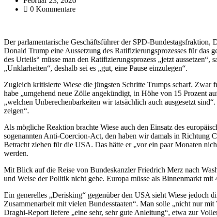
Februar 23, 2026
0 Kommentare
Der parlamentarische Geschäftsführer der SPD-Bundestagsfraktion, 
Donald Trump eine Aussetzung des Ratifizierungsprozesses für das 
des Urteils“ müsse man den Ratifizierungsprozess „jetzt aussetzen“, 
„Unklarheiten“, deshalb sei es „gut, eine Pause einzulegen“.
Zugleich kritisierte Wiese die jüngsten Schritte Trumps scharf. Zwar
habe „umgehend neue Zölle angekündigt, in Höhe von 15 Prozent aufg
„welchen Unberechenbarkeiten wir tatsächlich auch ausgesetzt sind“
zeigen“.
Als mögliche Reaktion brachte Wiese auch den Einsatz des europäisc
sogenannten Anti-Coercion-Act, den haben wir damals in Richtung C
Betracht ziehen für die USA. Das hätte er „vor ein paar Monaten nich
werden.
Mit Blick auf die Reise von Bundeskanzler Friedrich Merz nach Washi
und Weise der Politik nicht gehe. Europa müsse als Binnenmarkt mit 
Ein generelles „Derisking“ gegenüber den USA sieht Wiese jedoch diff
Zusammenarbeit mit vielen Bundesstaaten“. Man solle „nicht nur mit
Draghi-Report liefere „eine sehr, sehr gute Anleitung“, etwa zur Vol