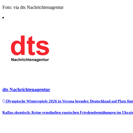
Foto: via dts Nachrichtenagentur
dts Nachrichtenagentur
Beitragsnavigation
Olympische Winterspiele 2026 in Verona beendet: Deutschland auf Platz fün
Kallas skeptisch: Keine ernsthaften russischen Friedensbemühungen im Ukra