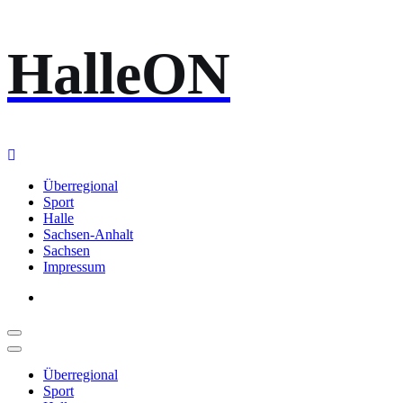
Zum
HalleON
Inhalt
springen
Überregional
Sport
Halle
Sachsen-Anhalt
Sachsen
Impressum
Überregional
Sport